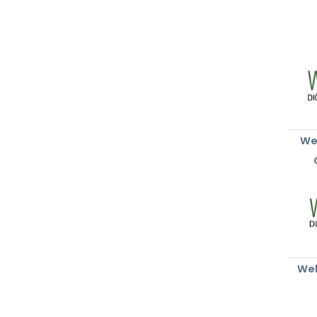
We
Wel