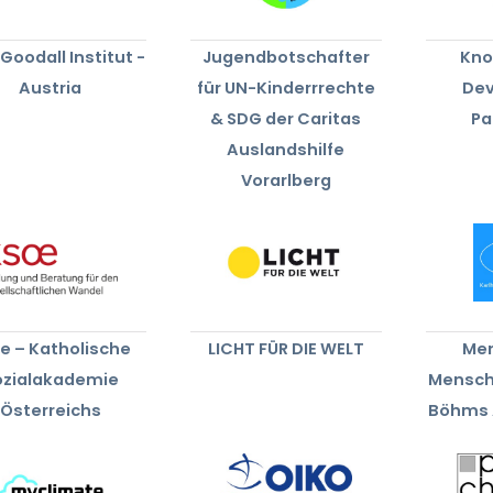
Goodall Institut -
Jugendbotschafter
Kno
Austria
für UN-Kinderrrechte
De
& SDG der Caritas
Pa
Auslandshilfe
Vorarlberg
e – Katholische
LICHT FÜR DIE WELT
Men
ozialakademie
Mensch
Österreichs
Böhms 