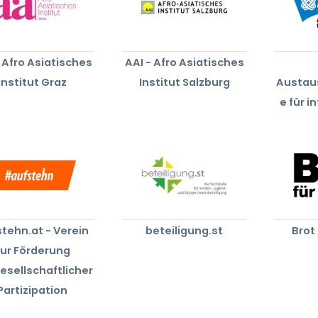
- Afro Asiatisches
AAI - Afro Asiatisches
Institut Graz
Institut Salzburg
Austa
e für i
tehn.at - Verein
beteiligung.st
Brot 
zur Förderung
gesellschaftlicher
Partizipation