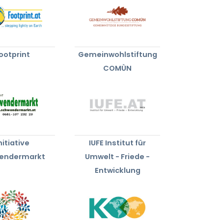
ootprint
Gemeinwohlstiftung
COMÙN
nitiative
IUFE Institut für
endermarkt
Umwelt - Friede -
Entwicklung