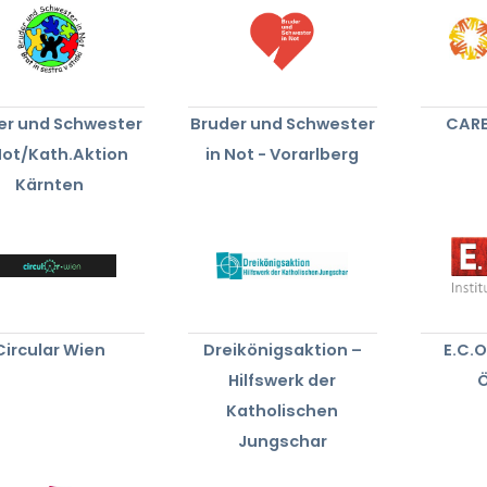
er und Schwester
Bruder und Schwester
CARE
Not/Kath.Aktion
in Not - Vorarlberg
Kärnten
Circular Wien
Dreikönigsaktion –
E.C.O
Hilfswerk der
Ö
Katholischen
Jungschar