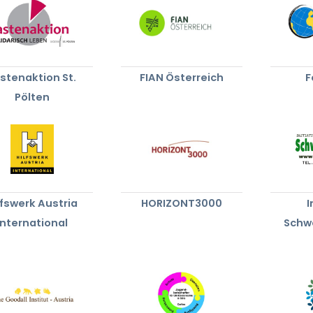
stenaktion St.
FIAN Österreich
F
Pölten
lfswerk Austria
HORIZONT3000
I
International
Schw