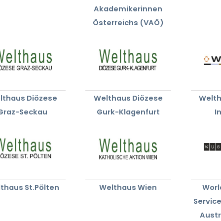
Akademikerinnen
Österreichs (VAÖ)
lthaus Diözese
Welthaus Diözese
Welth
Graz-Seckau
Gurk-Klagenfurt
I
thaus St.Pölten
Welthaus Wien
Worl
Servic
Austr