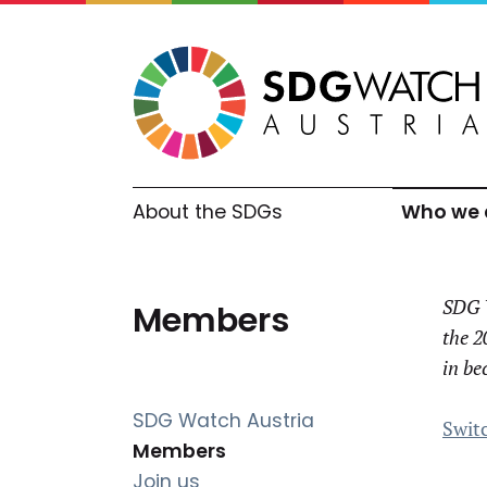
About the SDGs
Who we 
SDG W
Members
the 2
in be
SDG Watch Austria
Swit
(current)
Members
Join us